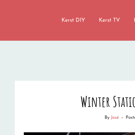
LET IT SNOW
Kerst DIY
Kerst TV
I'M DREAMING OF A WHITE CHRISTMAS
Winter Stat
By
José
–
Pos