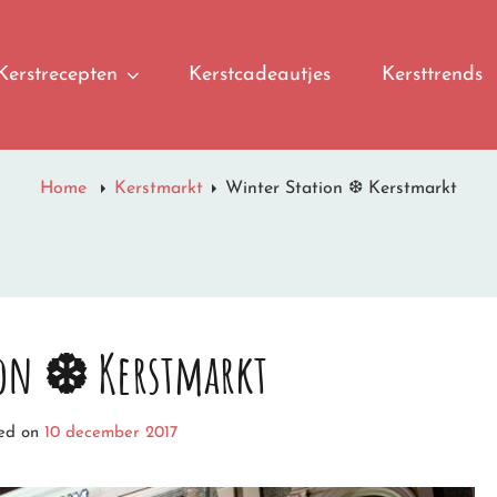
Kerstrecepten
Kerstcadeautjes
Kersttrends
Home
Kerstmarkt
Winter Station ❆ Kerstmarkt
ion ❆ Kerstmarkt
ted on
10 december 2017