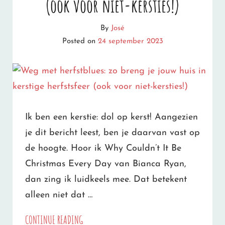
(ook voor niet-kersties!)
JE
By
José
ZELF
Posted on
24 september 2023
JE
KERSTBOOM
OMZAGEN
(2023)
Ik ben een kerstie: dol op kerst! Aangezien
je dit bericht leest, ben je daarvan vast op
de hoogte. Hoor ik Why Couldn’t It Be
Christmas Every Day van Bianca Ryan,
dan zing ik luidkeels mee. Dat betekent
alleen niet dat …
WEG
CONTINUE READING