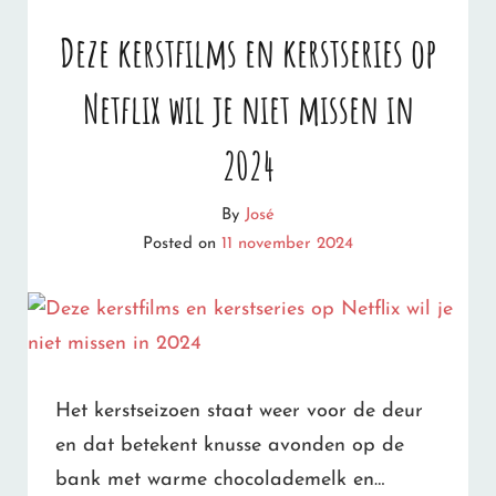
VERHAAL
Deze kerstfilms en kerstseries op
ACHTER
Netflix wil je niet missen in
DE
SCANDINAVISCHE
2024
KERSTMARKTEN
By
José
IN
Posted on
11 november 2024
NEDERLAND
(EN
HIER
BEZOEK
Het kerstseizoen staat weer voor de deur
JE
en dat betekent knusse avonden op de
ZE)
bank met warme chocolademelk en…