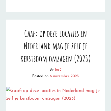
IS
JOUW
COMPLETE
Gaaf: op deze locaties in
GIDS
Nederland mag je zelf je
VOOR
NETFLIX
kerstboom omzagen (2023)
KERSTFILMS
By
José
EN
Posted on
6 november 2023
SERIES
IN
2023