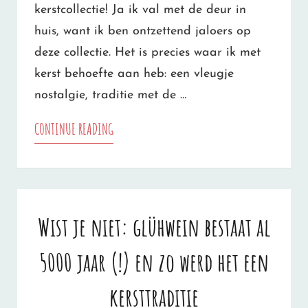
kerstcollectie! Ja ik val met de deur in
huis, want ik ben ontzettend jaloers op
deze collectie. Het is precies waar ik met
kerst behoefte aan heb: een vleugje
nostalgie, traditie met de …
DE
CONTINUE READING
SØSTRENE
GRENE
KERSTCOLLECTIE
Wist je niet: glühwein bestaat al
2023
5000 jaar (!) en zo werd het een
IS
PERFECT
kersttraditie