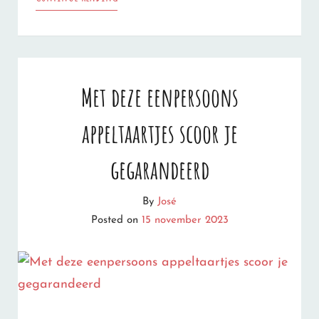
JE
NIET:
GLÜHWEIN
Met deze eenpersoons
BESTAAT
appeltaartjes scoor je
AL
5000
gegarandeerd
JAAR
By
José
(!)
Posted on
15 november 2023
EN
ZO
WERD