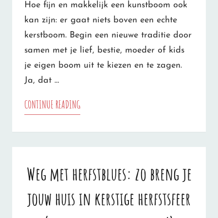
Hoe fijn en makkelijk een kunstboom ook
kan zijn: er gaat niets boven een echte
kerstboom. Begin een nieuwe traditie door
samen met je lief, bestie, moeder of kids
je eigen boom uit te kiezen en te zagen.
Ja, dat …
GAAF:
CONTINUE READING
OP
DEZE
LOCATIES
Weg met herfstblues: zo breng je
IN
jouw huis in kerstige herfstsfeer
NEDERLAND
MAG