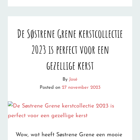
MET
DIT
RECEPT
De Søstrene Grene kerstcollectie
MAAK
2023 is perfect voor een
JE
EEN
gezellige kerst
MAGISCHE
By
José
HARRY
Posted on
27 november 2023
POTTER
MULLED
WINE
Wow, wat heeft Søstrene Grene een mooie