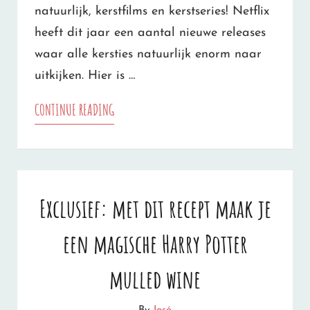
natuurlijk, kerstfilms en kerstseries! Netflix
heeft dit jaar een aantal nieuwe releases
waar alle kersties natuurlijk enorm naar
uitkijken. Hier is …
DEZE
CONTINUE READING
KERSTFILMS
EN
KERSTSERIES
Exclusief: met dit recept maak je
OP
een magische Harry Potter
NETFLIX
WIL
mulled wine
JE