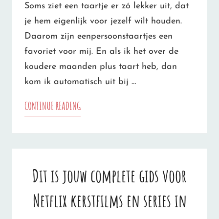
HET
Soms ziet een taartje er zó lekker uit, dat
EEN
je hem eigenlijk voor jezelf wilt houden.
KERSTTRADITIE
Daarom zijn eenpersoonstaartjes een
favoriet voor mij. En als ik het over de
koudere maanden plus taart heb, dan
kom ik automatisch uit bij …
MET
CONTINUE READING
DEZE
EENPERSOONS
APPELTAARTJES
Dit is jouw complete gids voor
SCOOR
Netflix kerstfilms en series in
JE
GEGARANDEERD