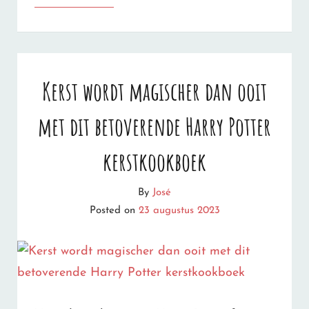
MET
HERFSTBLUES:
ZO
Kerst wordt magischer dan ooit
BRENG
met dit betoverende Harry Potter
JE
JOUW
kerstkookboek
HUIS
By
José
IN
Posted on
23 augustus 2023
KERSTIGE
HERFSTSFEER
(OOK
VOOR