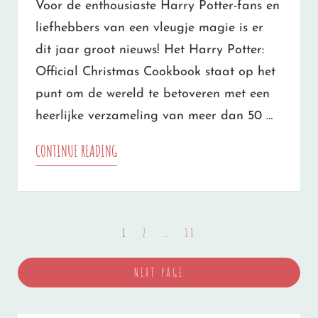
Voor de enthousiaste Harry Potter-fans en
NIET-
liefhebbers van een vleugje magie is er
KERSTIES!)
dit jaar groot nieuws! Het Harry Potter:
Official Christmas Cookbook staat op het
punt om de wereld te betoveren met een
heerlijke verzameling van meer dan 50 …
KERST
CONTINUE READING
WORDT
MAGISCHER
Berichten
DAN
PAGE
PAGE
PAGE
1
2
…
18
paginering
OOIT
NEXT PAGE
MET
DIT