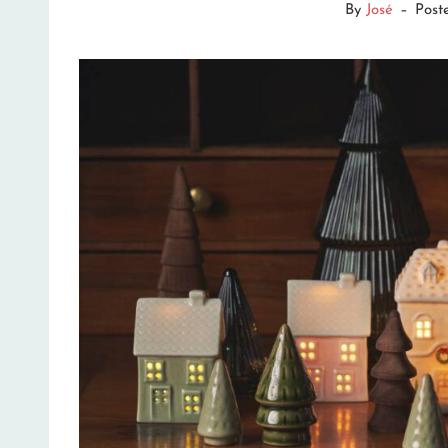
By
José
–
Post