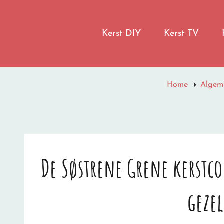
LET IT SNOW
Kerst DIY
Kerst TV
I'M DREAMING OF A WHITE CHRISTMAS
Home
Algem
De Søstrene Grene kerstcol
gezel