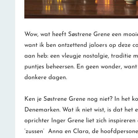
Wow, wat heeft Søstrene Grene een mooie k
want ik ben ontzettend jaloers op deze col
aan heb: een vleugje nostalgie, traditie 
puntjes beheersen. En geen wonder, want
donkere dagen.
Ken je Søstrene Grene nog niet? In het ko
Denemarken. Wat ik niet wist, is dat het 
oprichter Inger Grene liet zich inspirere
‘zussen’ Anna en Clara, de hoofdpersonen