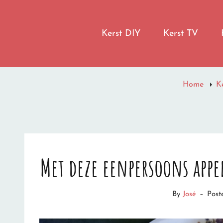
LET IT SNOW
Kerst DIY
Kerst TV
I'M DREAMING OF A WHITE CHRISTMAS
Home
K
Met deze eenpersoons appe
By
José
–
Post