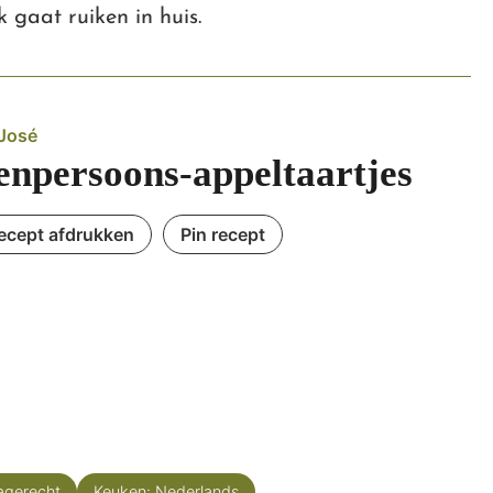
k gaat ruiken in huis.
José
enpersoons-appeltaartjes
ecept afdrukken
Pin recept
agerecht
Keuken:
Nederlands