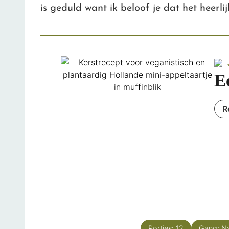
is geduld want ik beloof je dat het heerlij
E
R
Porties:
12
Gang:
N