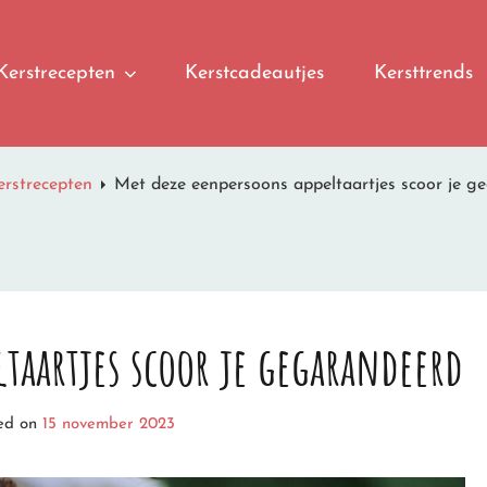
Kerstrecepten
Kerstcadeautjes
Kersttrends
erstrecepten
Met deze eenpersoons appeltaartjes scoor je g
ltaartjes scoor je gegarandeerd
ed on
15 november 2023