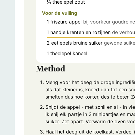
¼
theelepel
zout
Voor de vulling
1
friszure appel
bij voorkeur goudreine
1
handje
krenten en rozijnen
de verhoud
2
eetlepels
bruine suiker
gewone suike
1
theelepel
kaneel
Method
Meng voor het deeg de droge ingrediën
als dat kleiner is, kneed dan tot een s
smelten dus hoe korter, des te beter. Ze
Snijdt de appel - met schil en al - in vi
ik snij elk partje in 3 minipartjes en 
suiker. Zet apart. Verwarm de oven v
Haal het deeg uit de koelkast. Verdeel 