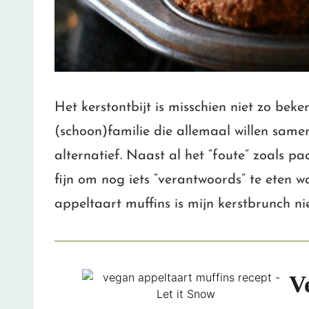
Het kerstontbijt is misschien niet zo bek
(schoon)familie die allemaal willen same
alternatief. Naast al het “foute” zoals pa
fijn om nog iets “verantwoords” te eten w
appeltaart muffins is mijn kerstbrunch ni
V