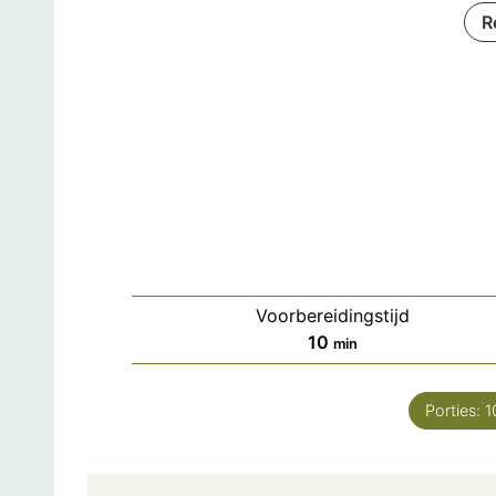
R
Voorbereidingstijd
minuten
10
min
Porties:
1