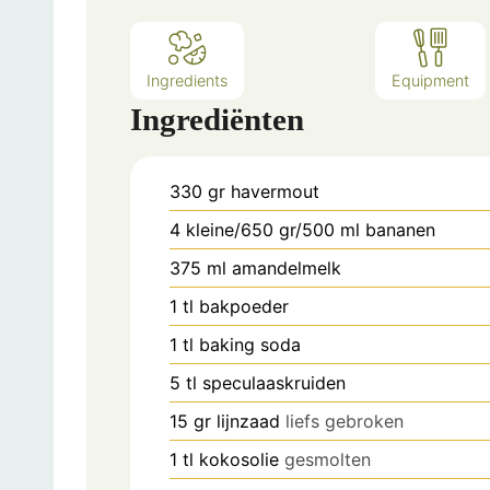
Ingredients
Equipment
Ingrediënten
330 gr
havermout
4 kleine/650 gr/500 ml
bananen
375 ml
amandelmelk
1 tl
bakpoeder
1 tl
baking soda
5 tl
speculaaskruiden
15 gr
lijnzaad
liefs gebroken
1 tl
kokosolie
gesmolten