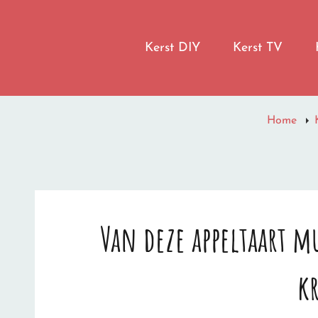
LET IT SNOW
Kerst DIY
Kerst TV
I'M DREAMING OF A WHITE CHRISTMAS
Home
Van deze appeltaart 
k