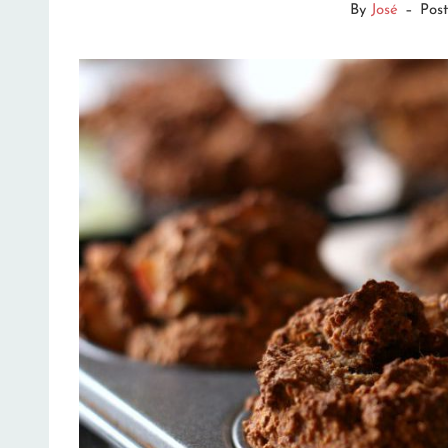
By
José
–
Pos