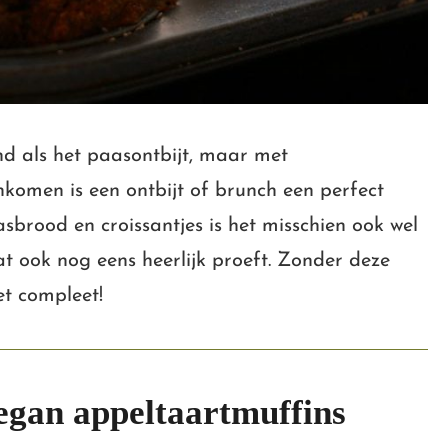
end als het paasontbijt, maar met
nkomen is een ontbijt of brunch een perfect
asbrood en croissantjes is het misschien ook wel
at ook nog eens heerlijk proeft. Zonder deze
et compleet!
egan appeltaartmuffins