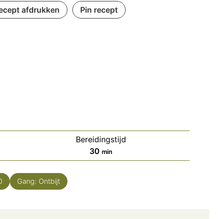
ecept afdrukken
Pin recept
Bereidingstijd
minuten
30
min
0
Gang:
Ontbijt