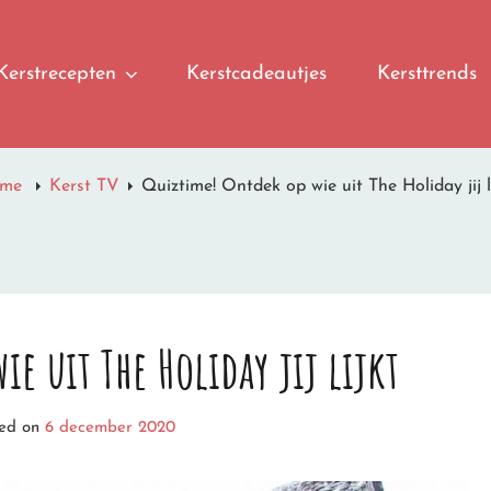
Kerstrecepten
Kerstcadeautjes
Kersttrends
ome
Kerst TV
Quiztime! Ontdek op wie uit The Holiday jij l
e uit The Holiday jij lijkt
ted on
6 december 2020