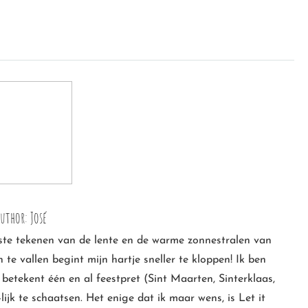
e
uthor:
José
rste tekenen van de lente en de warme zonnestralen van
e vallen begint mijn hartje sneller te kloppen! Ik ben
betekent één en al feestpret (Sint Maarten, Sinterklaas,
jk te schaatsen. Het enige dat ik maar wens, is Let it