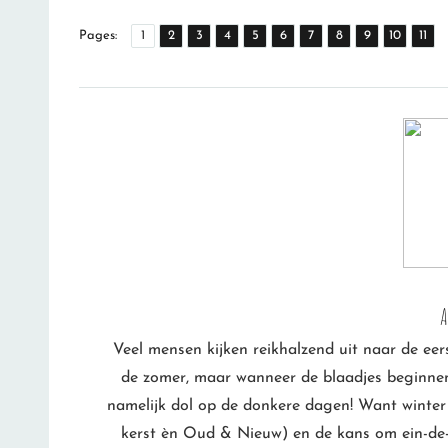
,
,
,
,
,
,
,
,
,
,
Page
Page
Page
Page
Page
Page
Page
Page
Page
Page
Pag
Pages:
1
2
3
4
5
6
7
8
9
10
11
A
Veel mensen kijken reikhalzend uit naar de ee
de zomer, maar wanneer de blaadjes beginnen t
namelijk dol op de donkere dagen! Want winter 
kerst èn Oud & Nieuw) en de kans om ein-de-li