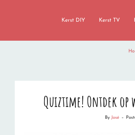
LET IT SNOW
Kerst DIY
Kerst TV
I'M DREAMING OF A WHITE CHRISTMAS
H
Quiztime! Ontdek op wi
By
José
–
Pos