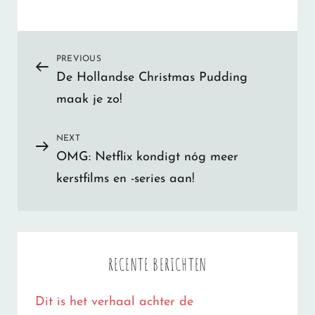
Bericht
PREVIOUS
Previous
De Hollandse Christmas Pudding
Post
navigatie
maak je zo!
NEXT
Next
OMG: Netflix kondigt nóg meer
Post
kerstfilms en -series aan!
RECENTE BERICHTEN
Dit is het verhaal achter de