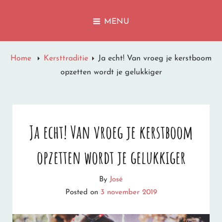
LET IT SNOW
MENU
I'M DREAMING OF A WHITE CHRISTMAS
Home
Kersttraditie
Ja echt! Van vroeg je kerstboom
opzetten wordt je gelukkiger
Ja echt! Van vroeg je kerstboom
opzetten wordt je gelukkiger
By
José
Posted on
3 november 2019