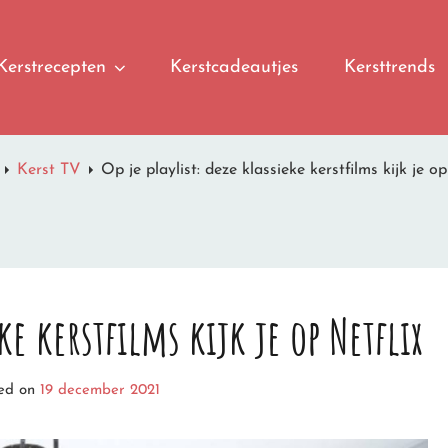
Kerstrecepten
Kerstcadeautjes
Kersttrends
Kerst TV
Op je playlist: deze klassieke kerstfilms kijk je op
eke kerstfilms kijk je op Netflix
ted on
19 december 2021