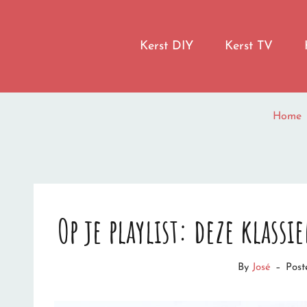
LET IT SNOW
Kerst DIY
Kerst TV
I'M DREAMING OF A WHITE CHRISTMAS
Home
Op je playlist: deze klassi
By
José
–
Pos