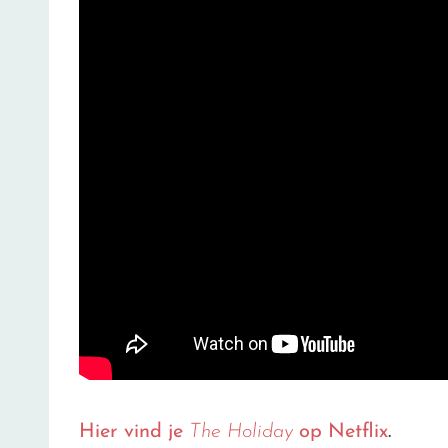
Hier vind je
The Holiday
op Netflix
.