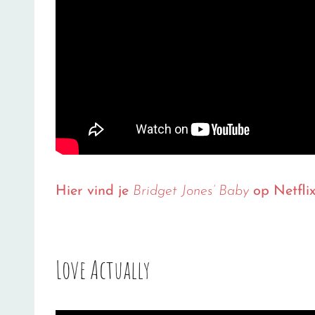
Hier vind je
Bridget Jones’ Baby
op Netflix
Love Actually