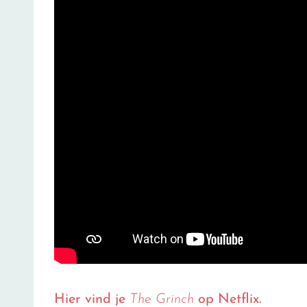
Hier vind je
The Grinch
op Netflix.