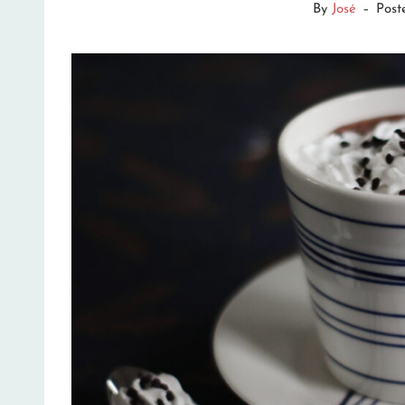
By
José
–
Post