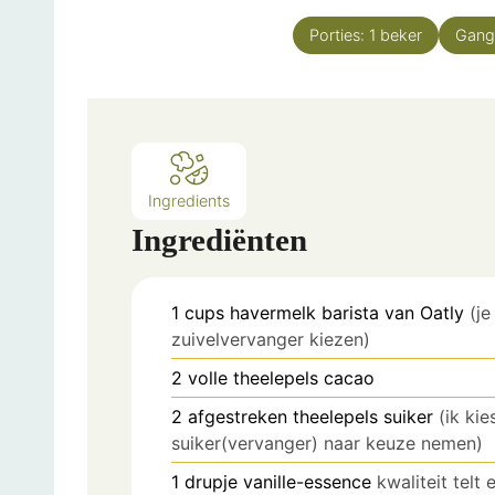
Porties:
1
beker
Gang
Ingredients
Ingrediënten
1
cups
havermelk barista van Oatly
(j
zuivelvervanger kiezen)
2
volle theelepels
cacao
2
afgestreken theelepels
suiker
(ik ki
suiker(vervanger) naar keuze nemen)
1
drupje
vanille-essence
kwaliteit telt 