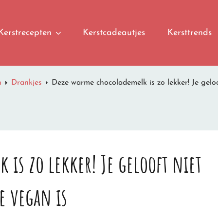
Kerstrecepten
Kerstcadeautjes
Kersttrends
n
Drankjes
Deze warme chocolademelk is zo lekker! Je geloof
 is zo lekker! Je gelooft niet
ie vegan is