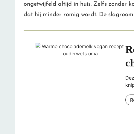
ongetwijfeld altijd in huis. Zelfs zonder
dat hij minder romig wordt. De slagroom i
R
c
Dez
kni
R