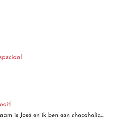
speciaal
ooit!
naam is José en ik ben een chocoholic.…