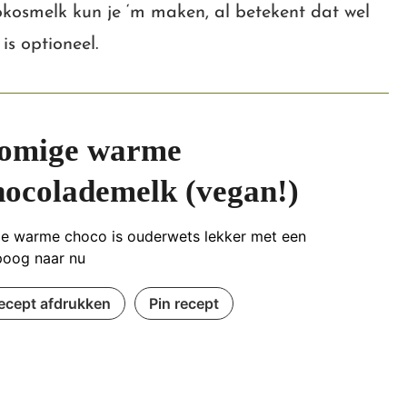
 kokosmelk kun je ‘m maken, al betekent dat wel
s optioneel.
omige warme
hocolademelk (vegan!)
e warme choco is ouderwets lekker met een
poog naar nu
ecept afdrukken
Pin recept