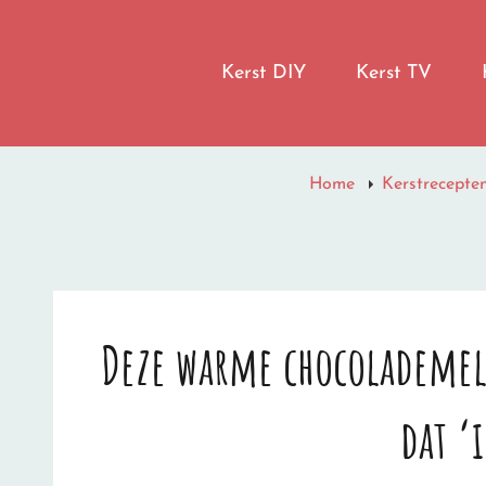
LET IT SNOW
Kerst DIY
Kerst TV
I'M DREAMING OF A WHITE CHRISTMAS
Home
Kerstrecepte
Deze warme chocolademelk
dat ‘