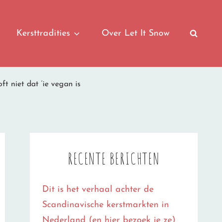
Kersttradities
Over Let It Snow
SEAR
t niet dat ‘ie vegan is
RECENTE BERICHTEN
Dit is het verhaal achter de
Scandinavische kerstmarkten in
Nederland (en hier bezoek je ze)