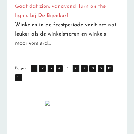
Gaat dat zien: vanavond Turn on the
lights bij De Bijenkorf
Winkelen in de feestperiode voelt net wat
leuker als de winkelstraten en winkels
mooi versierd…
,
,
,
,
,
,
,
,
,
,
Page
Page
Page
Page
Page
Page
Page
Page
Page
Page
Pages:
1
2
3
4
5
6
7
8
9
10
Page
11