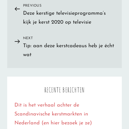
Bericht
PREVIOUS
Previous
Deze kerstige televisieprogramma’s
Post
navigatie
kijk je kerst 2020 op televisie
NEXT
Next
Tip: aan deze kerstcadeaus heb je écht
Post
wat
RECENTE BERICHTEN
Dit is het verhaal achter de
Scandinavische kerstmarkten in
Nederland (en hier bezoek je ze)