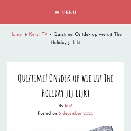
LET IT SNOW
MENU
I'M DREAMING OF A WHITE CHRISTMAS
Home
Kerst TV
Quiztime! Ontdek op wie uit The
Holiday jij lijkt
Quiztime! Ontdek op wie uit The
Holiday jij lijkt
By
José
Posted on
6 december 2020