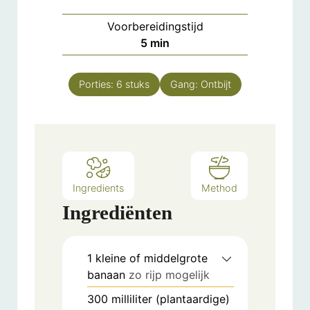
Voorbereidingstijd
minuten
5
min
Porties:
6
stuks
Gang:
Ontbijt
Ingredients
Method
Ingrediënten
1
kleine of middelgrote
banaan
zo rijp mogelijk
300
milliliter
(plantaardige)