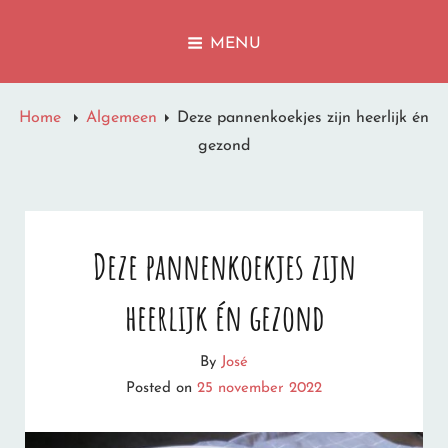
LET IT SNOW
MENU
I'M DREAMING OF A WHITE CHRISTMAS
Home
Algemeen
Deze pannenkoekjes zijn heerlijk én
gezond
Deze pannenkoekjes zijn
heerlijk én gezond
By
José
Posted on
25 november 2022